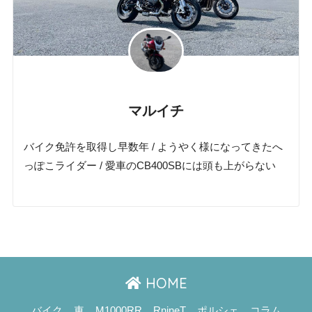
マルイチ
バイク免許を取得し早数年 / ようやく様になってきたへ
っぽこライダー / 愛車のCB400SBには頭も上がらない
HOME
バイク
車
M1000RR
RnineT
ポルシェ
コラム