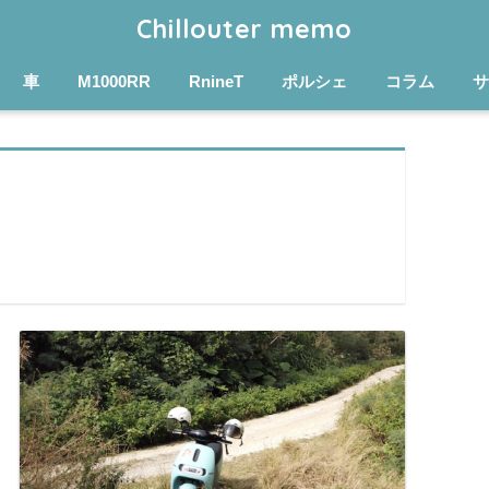
Chillouter memo
車
M1000RR
RnineT
ポルシェ
コラム
サ