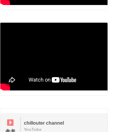
chillouter channel
YouTube
参考