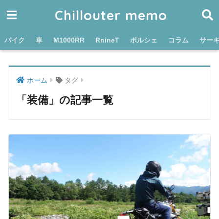
Chillouter memo
バイク
車
M1000RR
RnineT
ポルシェ
コラム
サー
ホーム
タグ
「装備」の記事一覧